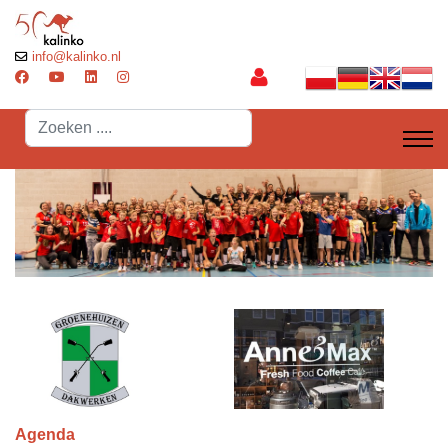
info@kalinko.nl
Search
...
Agenda