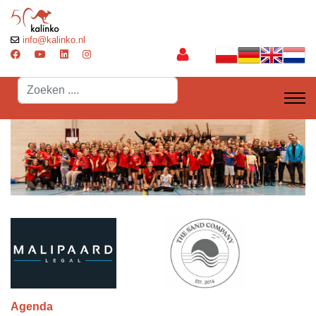
info@kalinko.nl
Search
...
Agenda