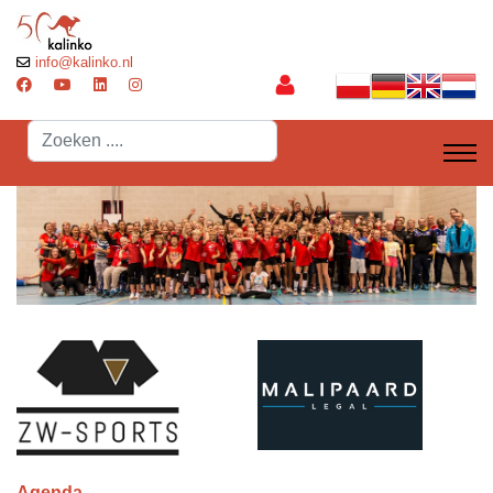
info@kalinko.nl
Search
...
Agenda